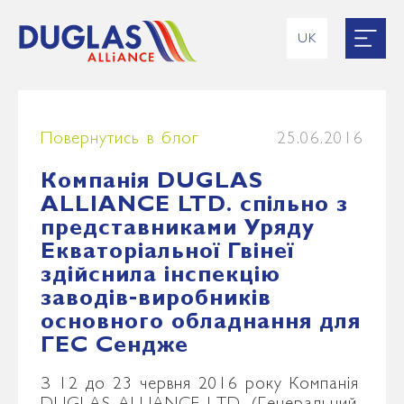
UK
EN
RU
ES
FR
Повернутись в блог
25.06.2016
Компанія DUGLAS
ALLIANCE LTD. спільно з
представниками Уряду
Екваторіальної Гвінеї
здійснила інспекцію
заводів-виробників
основного обладнання для
ГЕС Сендже
З 12 до 23 червня 2016 року Компанія
DUGLAS ALLIANCE LTD. (Генеральний