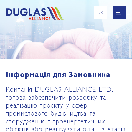
UK
EN
RU
ES
FR
Інформація для Замовника
Компанія DUGLAS ALLIANCE LTD.
готова забезпечити розробку та
реалізацію проєкту у сфері
промислового будівництва та
спорудження гідроенергетичних
об’єктів або реалізувати один із етапів