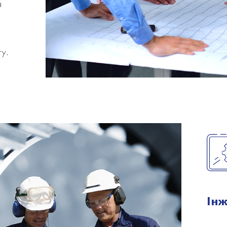
я
у.
Інж