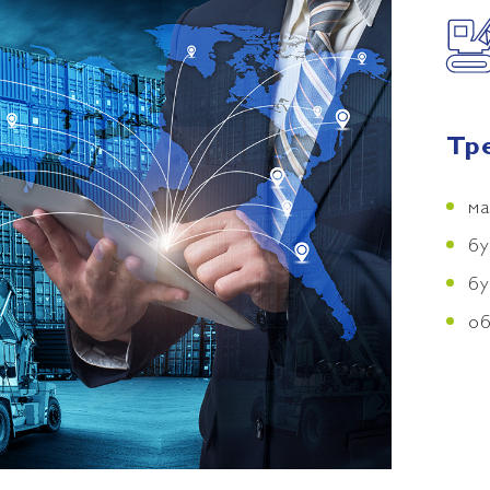
Тр
ма
бу
бу
об