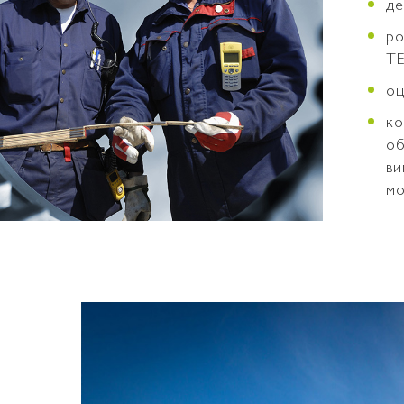
де
ро
ТЕ
оц
ко
об
ви
мо