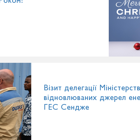
Роком!
Візит делегації Міністерст
відновлюваних джерел енер
ГЕС Сендже