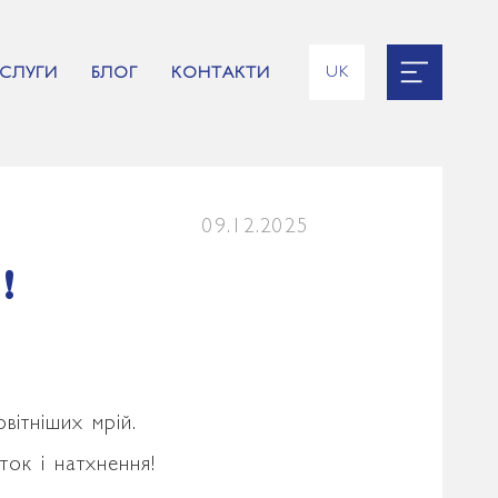
UK
СЛУГИ
БЛОГ
КОНТАКТИ
EN
RU
ES
FR
09.12.2025
!
вітніших мрій.
ок і натхнення!