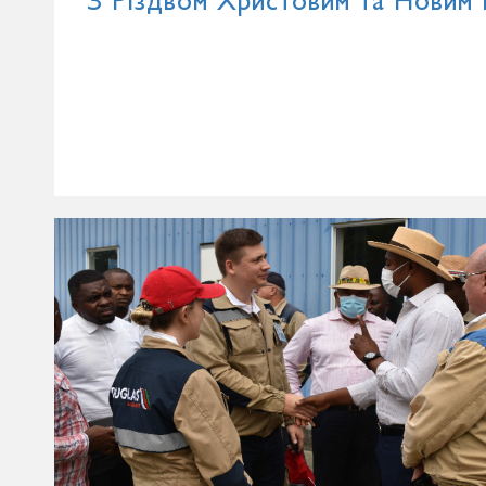
З Різдвом Христовим та Новим 