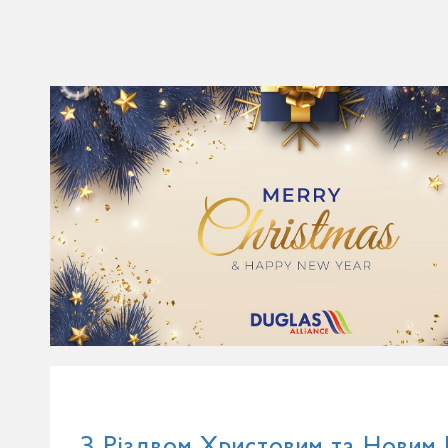
З Різдвом Христовим та Новим 