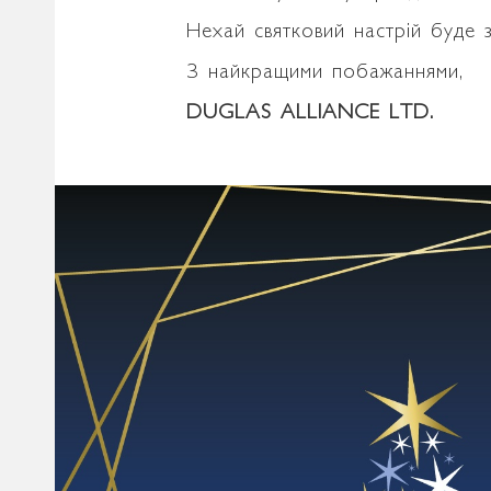
Нехай святковий настрій буде
З найкращими побажаннями,
DUGLAS ALLIANCE LTD.