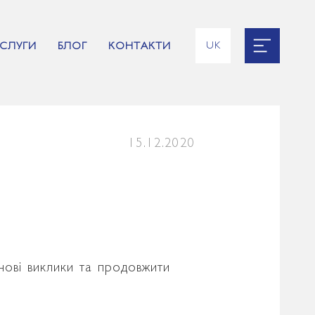
UK
СЛУГИ
БЛОГ
КОНТАКТИ
EN
RU
ES
FR
15.12.2020
нові виклики та продовжити