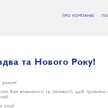
ПРО КОМПАНІЮ
ПО
два та Нового Року!
м роком!
аємо Вам впевненості та сміливості, щоб прийняти 
лей!
у році!