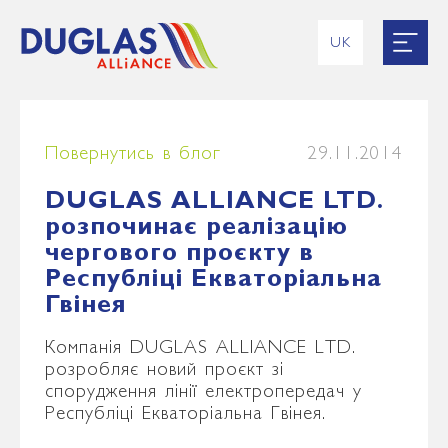
UK
EN
RU
ES
FR
Повернутись в блог
29.11.2014
DUGLAS ALLIANCE LTD.
розпочинає реалізацію
чергового проєкту в
Республіці Екваторіальна
Гвінея
Компанія DUGLAS ALLIANCE LTD.
розробляє новий проєкт зі
спорудження лінії електропередач у
Республіці Екваторіальна Гвінея.