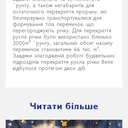
ґрунту, а також негабаритів для
остаточного перекриття прорану, які
безперервно транспортувалися для
формування тіла перемичок, що
перегороджують річку. Для перекриття
русла річки було використано близько
3
2000м
ґрунту, загальний обсяг насипу
3
перемичок становитиме 66 тис. м
.
Завдяки злагодженій роботі будівельних
підрозділів перекриття русла річки Веле
відбулося протягом двох діб.
Читати більше