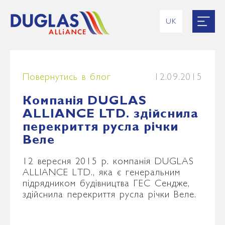
UK
EN
RU
ES
FR
Повернутись в блог
12.09.2015
Компанія DUGLAS
ALLIANCE LTD. здійснила
перекриття русла річки
Веле
12 вересня 2015 р. компанія DUGLAS
ALLIANCE LTD., яка є генеральним
підрядником будівництва ГЕС Сендже,
здійснила перекриття русла річки Веле.