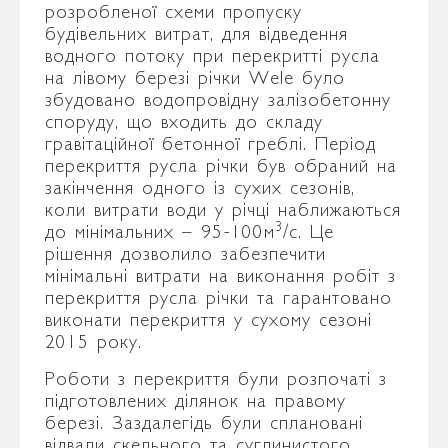
розробленої схеми пропуску
будівельних витрат, для відведення
водного потоку при перекритті русла
на лівому березі річки Wele було
збудовано водопровідну залізобетонну
споруду, що входить до складу
гравітаційної бетонної греблі. Період
перекриття русла річки був обраний на
закінчення одного із сухих сезонів,
коли витрати води у річці наближаються
3
до мінімальних – 95-100м
/с. Це
рішення дозволило забезпечити
мінімальні витрати на виконання робіт з
перекриття русла річки та гарантовано
виконати перекриття у сухому сезоні
2015 року.
Роботи з перекриття були розпочаті з
підготовлених ділянок на правому
березі. Заздалегідь були сплановані
відвали скельного та суглинистого