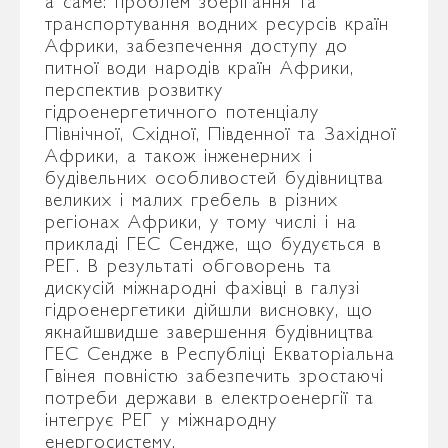
а саме: проблем зберігання та
транспортування водних ресурсів країн
Африки, забезпечення доступу до
питної води народів країн Африки,
перспектив розвитку
гідроенергетичного потенціалу
Північної, Східної, Південної та Західної
Африки, а також інженерних і
будівельних особливостей будівництва
великих і малих гребель в різних
регіонах Африки, у тому числі і на
прикладі ГЕС Сендже, що будується в
РЕГ. В результаті обговорень та
дискусій міжнародні фахівці в галузі
гідроенергетики дійшли висновку, що
якнайшвидше завершення будівництва
ГЕС Сендже в Республіці Екваторіальна
Гвінея повністю забезпечить зростаючі
потреби держави в електроенергії та
інтегрує РЕГ у міжнародну
енергосистему.