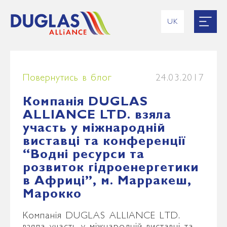
UK
EN
RU
ES
FR
Повернутись в блог
24.03.2017
Компанія DUGLAS
ALLIANCE LTD. взяла
участь у міжнародній
виставці та конференції
“Водні ресурси та
розвиток гідроенергетики
в Африці”, м. Марракеш,
Марокко
Компанія DUGLAS ALLIANCE LTD.
взяла участь у міжнародній виставці та