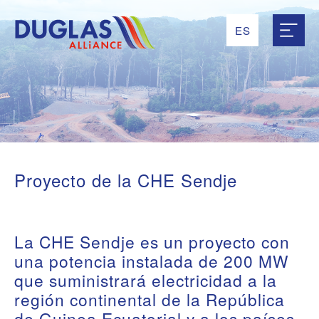
ES
RU
EN
UK
FR
Proyecto de la CHE Sendje
La CHE Sendje es un proyecto con
una potencia instalada de 200 MW
que suministrará electricidad a la
región continental de la República
de Guinea Ecuatorial y a los países