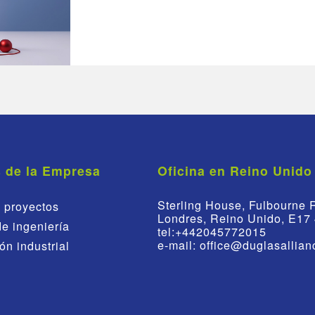
s de la Empresa
Oficina en Reino Unido
Sterling House, Fulbourne 
 proyectos
Londres, Reino Unido, E17
de ingeniería
tel:+442045772015
e-mail: office@duglasallia
ón industrial