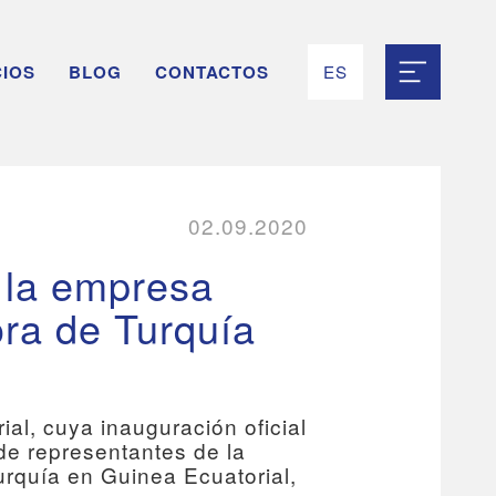
CIOS
BLOG
CONTACTOS
ES
RU
EN
UK
FR
02.09.2020
e la empresa
a de Turquía
al, cuya inauguración oficial
de representantes de la
quía en Guinea Ecuatorial,