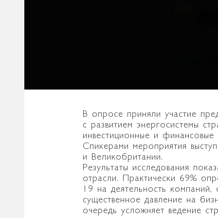
В опросе приняли участие пред
с развитием энергосистемы ст
инвестиционные и финансовые 
Спикерами мероприятия выступ
и Великобритании.
Результаты исследования показ
отрасли. Практически 69% опр
19 на деятельность компаний,
существенное давление на биз
очередь усложняет ведение ст