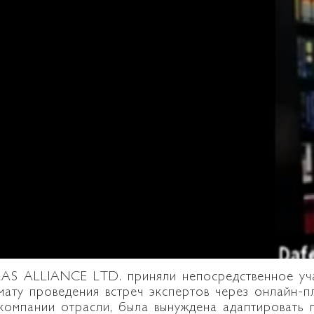
AS ALLIANCE LTD. приняли непосредственное уча
мату проведения встреч экспертов через онлайн
компании отрасли, была вынуждена адаптировать 