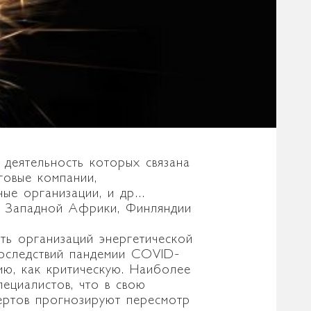
 деятельность которых связана
говые компании,
ные организации, и др…
ан Западной Африки, Финляндии
сть организаций энергетической
последствий пандемии COVID-
ию, как критическую. Наиболее
ециалистов, что в свою
пертов прогнозируют пересмотр