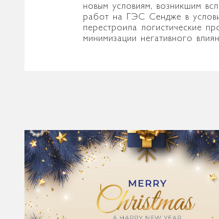
новым условиям, возникшим вс
работ на ГЭС Сендже в услови
перестроила логистические про
минимизации негативного влия