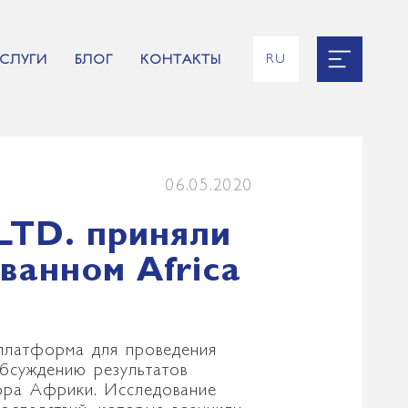
RU
УСЛУГИ
БЛОГ
КОНТАКТЫ
EN
UK
ES
FR
06.05.2020
TD. приняли
ванном Africa
(платформа для проведения
бсуждению результатов
тора Африки. Исследование