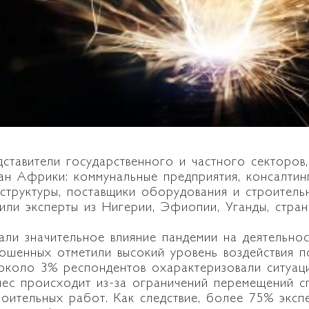
ставители государственного и частного секторов,
ран Африки: коммунальные предприятия, консалтин
структуры, поставщики оборудования и строитель
или эксперты из Нигерии, Эфиопии, Уганды, стр
али значительное влияние пандемии на деятельно
ошенных отметили высокий уровень воздействия 
 около 3% респондентов охарактеризовали ситуац
нес происходит из-за ограничений перемещений сп
роительных работ. Как следствие, более 75% экс